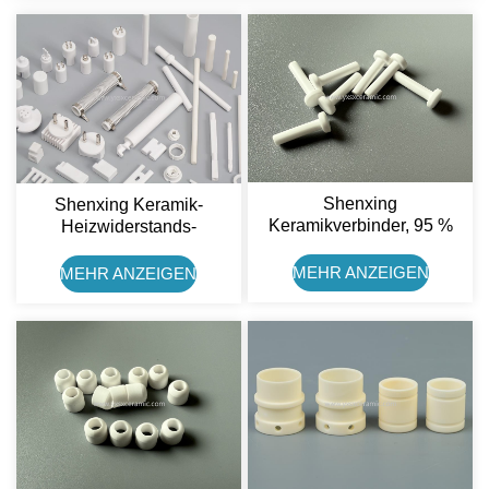
Shenxing
Shenxing Keramik-
Keramikverbinder, 95 %
Heizwiderstands-
Aluminiumoxid-Keramikstift
Keramikusisolator, 95 %
Aluminiumoxid-
MEHR ANZEIGEN
MEHR ANZEIGEN
Keramikhalter