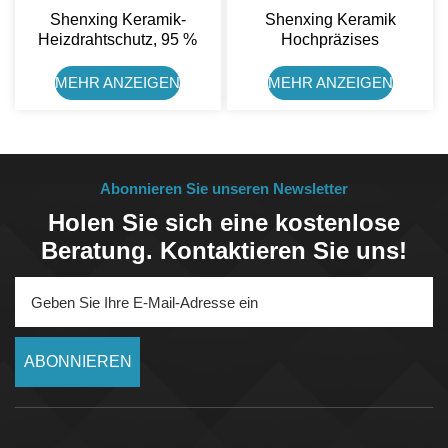
Shenxing Keramik-
Shenxing Keramik
Heizdrahtschutz, 95 %
Hochpräzises
Aluminiumoxid-
Durchflussregelventil Aus
Keramikperlen
99%
MEHR ANZEIGEN
MEHR ANZEIGEN
Aluminiumoxidkeramik Für
Getränkemaschinen
Abonnieren Sie unseren Newsletter
Holen Sie sich eine kostenlose
Beratung. Kontaktieren Sie uns!
ABONNIEREN