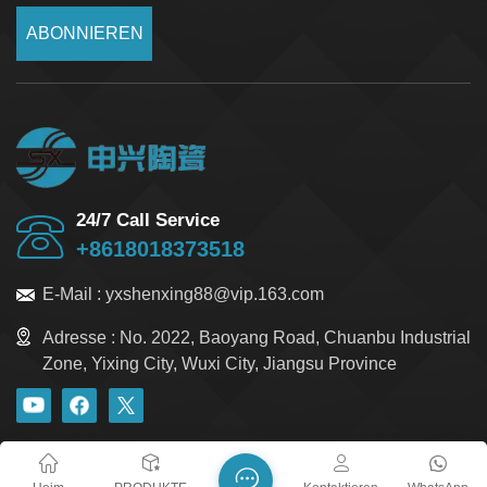
ABONNIEREN
24/7 Call Service
+8618018373518
E-Mail :
yxshenxing88@vip.163.com
Adresse :
No. 2022, Baoyang Road, Chuanbu Industrial
Zone, Yixing City, Wuxi City, Jiangsu Province
Blog
Xml
Datenschutzrichtlinie
Sitemap