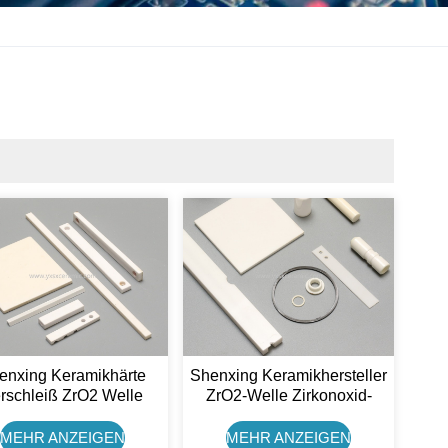
enxing Keramikhärte
Shenxing Keramikhersteller
rschleiß ZrO2 Welle
ZrO2-Welle Zirkonoxid-
adratisch Zirkonoxid
Keramikplatte
Keramikstab
MEHR ANZEIGEN
MEHR ANZEIGEN