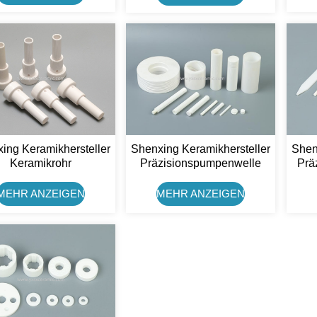
3Y-TZP).
ing Keramikhersteller
Shenxing Keramikhersteller
Shen
Keramikrohr
Präzisionspumpenwelle
Prä
zisionspumpenwelle
Zirkonkeramikkolben
Zi
irkonkeramikdüse
MEHR ANZEIGEN
MEHR ANZEIGEN