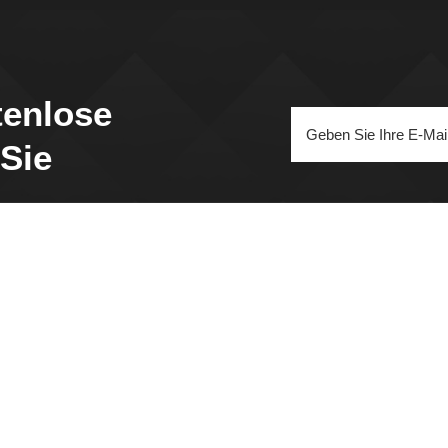
tenlose
 Sie
SCHNELLER LINK
Beliebte Tags
Heim
ZrO2-Keramikscheibe
Über Uns
M5 Steatit-Keramikkappe