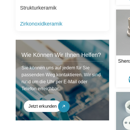
Strukturkeramik
Zirkonoxidkeramik
Wie Können Wir Ihnen Helfen?
Shenx
Sie können uns auf jedem für Sie
Prä
passenden Weg kontaktieren. Wir sind
Z
rund um die Uhr per E-Mail oder
Telefon erreichbar.
Jetzt erkunden