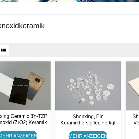
onoxidkeramik
xing Ceramic 3Y-TZP
Sh
Shenxing, Ein
onoxid (ZrO2) Keramik
Ve
Keramikhersteller, Fertigt
Kreditkarte
Qu
Kundenspezifische
Zirkoniumoxid-Teile (ZrO₂,
MEHR ANZEIGEN
MEHR ANZEIGEN