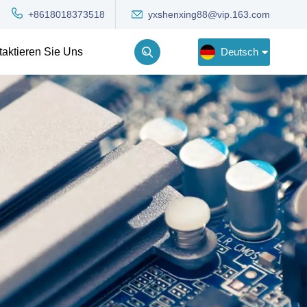
yxshenxing88@vip.163.com
+8618018373518
Deutsch
taktieren Sie Uns
English
Deutsch
Русский
한국어
Türkçe