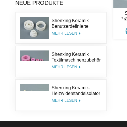
NEUE PRODUKTE
Prä
Shenxing Keramik
Kera
Benutzerdefinierte
Größe Struktur Salz Kit
MEHR LESEN
Pfeffer Teile
Aluminiumoxid Kaffee
Keramik Mühle Grinder
Shenxing Keramik
Grate
Textilmaschinenzubehör
95% Keramikteil
MEHR LESEN
Textilkeramiköse
Aluminiumoxidkeramik-
Führungsöse
Shenxing Keramik-
Heizwiderstandsisolator
Thermoelement Keramik
MEHR LESEN
Steatit Keramiksockel