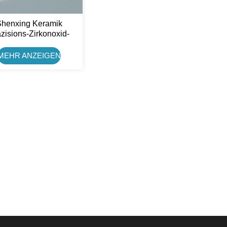
Shenxing Keramik
zisions-Zirkonoxid-
mik-Unterlegscheibe
MEHR ANZEIGEN