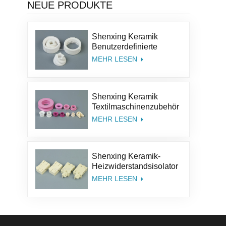
NEUE PRODUKTE
Shenxing Keramik
Benutzerdefinierte
Größe Struktur Salz Kit
MEHR LESEN
Pfeffer Teile
Aluminiumoxid Kaffee
Keramik Mühle Grinder
Shenxing Keramik
Grate
Textilmaschinenzubehör
95% Keramikteil
MEHR LESEN
Textilkeramiköse
Aluminiumoxidkeramik-
Führungsöse
Shenxing Keramik-
Heizwiderstandsisolator
Thermoelement Keramik
MEHR LESEN
Steatit Keramiksockel