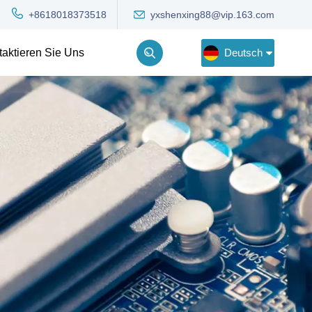
yxshenxing88@vip.163.com
+8618018373518
Deutsch
taktieren Sie Uns
English
Deutsch
Русский
한국어
Türkçe