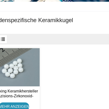
enspezifische Keramikkugel
ing Keramikhersteller
zisions-Zirkonoxid-
ramikkugel (10 Mm)
MEHR ANZEIGEN