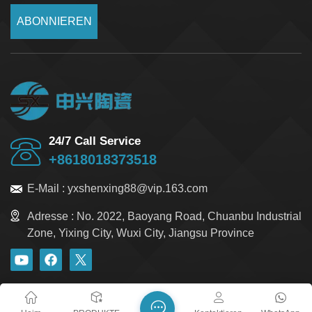
ABONNIEREN
24/7 Call Service
+8618018373518
E-Mail :
yxshenxing88@vip.163.com
Adresse :
No. 2022, Baoyang Road, Chuanbu Industrial
Zone, Yixing City, Wuxi City, Jiangsu Province
Blog
Xml
Datenschutzrichtlinie
Sitemap