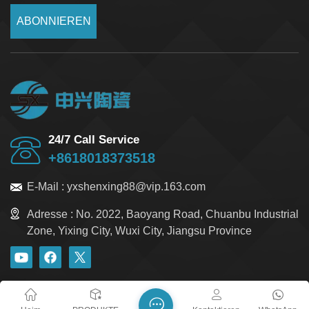
ABONNIEREN
24/7 Call Service
+8618018373518
E-Mail :
yxshenxing88@vip.163.com
Adresse :
No. 2022, Baoyang Road, Chuanbu Industrial
Zone, Yixing City, Wuxi City, Jiangsu Province
Blog
Xml
Datenschutzrichtlinie
Sitemap