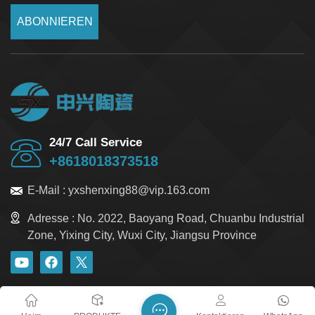
ABONNIEREN
24/7 Call Service
+8618018373518
E-Mail :
yxshenxing88@vip.163.com
Adresse :
No. 2022, Baoyang Road, Chuanbu Industrial
Zone, Yixing City, Wuxi City, Jiangsu Province
Blog
Xml
Datenschutzrichtlinie
Sitemap