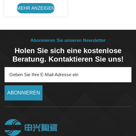
Korrosionsbeständiges
99%-Aluminiumoxid-
MEHR ANZEIGEN
Keramikteil
Abonnieren Sie unseren Newsletter
Holen Sie sich eine kostenlose
Beratung. Kontaktieren Sie uns!
ABONNIEREN