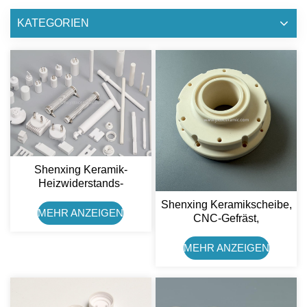
KATEGORIEN
Shenxing Keramik-
Heizwiderstands-
Keramikusisolator, 95 %
Shenxing Keramikscheibe,
Aluminiumoxid-
MEHR ANZEIGEN
CNC-Gefräst,
Keramikhalter
Korrosionsbeständig,
Chemisch
MEHR ANZEIGEN
Flüssigkeitsbeständig, 99
% Aluminiumoxid