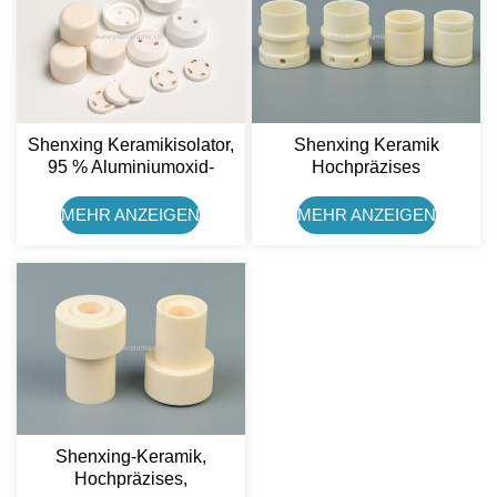
Shenxing Keramikisolator,
Shenxing Keramik
95 % Aluminiumoxid-
Hochpräzises
Keramik-Lampenfassung
Durchflussregelventil Aus
99%
MEHR ANZEIGEN
MEHR ANZEIGEN
Aluminiumoxidkeramik Für
Getränkemaschinen
Shenxing-Keramik,
Hochpräzises,