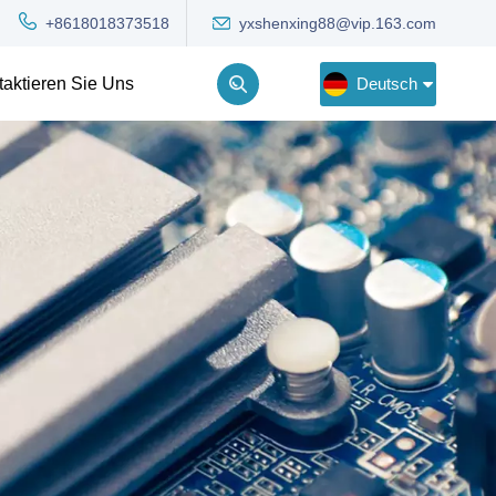
yxshenxing88@vip.163.com
+8618018373518
Deutsch
taktieren Sie Uns
English
Deutsch
Русский
한국어
Türkçe