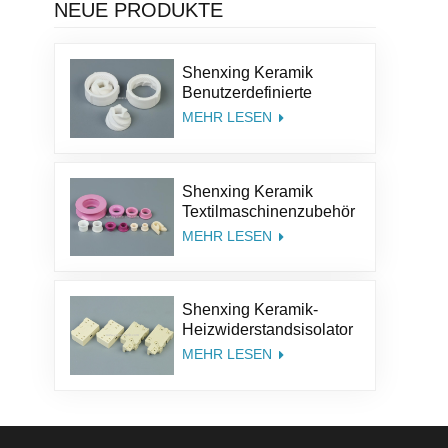
NEUE PRODUKTE
Shenxing Keramik
Benutzerdefinierte
Größe Struktur Salz Kit
MEHR LESEN
Pfeffer Teile
Aluminiumoxid Kaffee
Keramik Mühle Grinder
Shenxing Keramik
Grate
Textilmaschinenzubehör
95% Keramikteil
MEHR LESEN
Textilkeramiköse
Aluminiumoxidkeramik-
Führungsöse
Shenxing Keramik-
Heizwiderstandsisolator
Thermoelement Keramik
MEHR LESEN
Steatit Keramiksockel