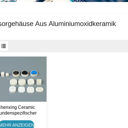
orgehäuse Aus Aluminiumoxidkeramik
henxing Ceramic
undenspezifischer
ramik-Sensorsockel
MEHR ANZEIGEN