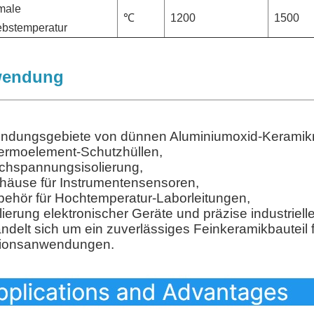
male
℃
1200
1500
ebstemperatur
endung
ndungsgebiete von dünnen Aluminiumoxid-Keramikr
ermoelement-Schutzhüllen,
chspannungsisolierung,
häuse für Instrumentensensoren,
behör für Hochtemperatur-Laborleitungen,
olierung elektronischer Geräte und präzise industriel
ndelt sich um ein zuverlässiges Feinkeramikbauteil 
tionsanwendungen.