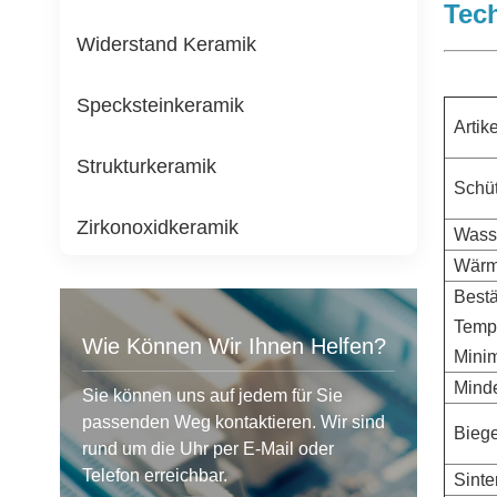
Tec
Widerstand Keramik
Specksteinkeramik
Artike
Strukturkeramik
Schüt
Zirkonoxidkeramik
Wass
Wärme
Bestä
Temp
Wie Können Wir Ihnen Helfen?
Mini
Minde
Sie können uns auf jedem für Sie
passenden Weg kontaktieren. Wir sind
Biege
rund um die Uhr per E-Mail oder
Telefon erreichbar.
Sinte