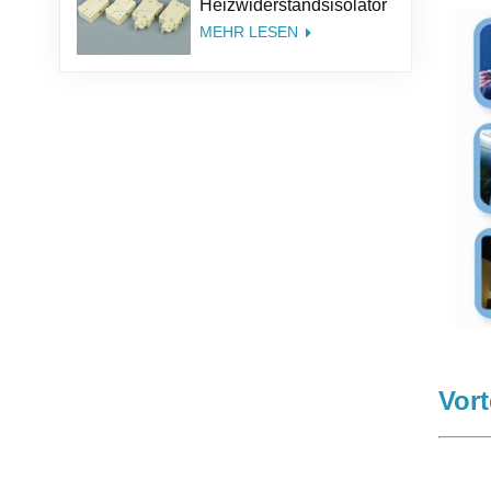
Heizwiderstandsisolator
Thermoelement Keramik
MEHR LESEN
Steatit Keramiksockel
Vort