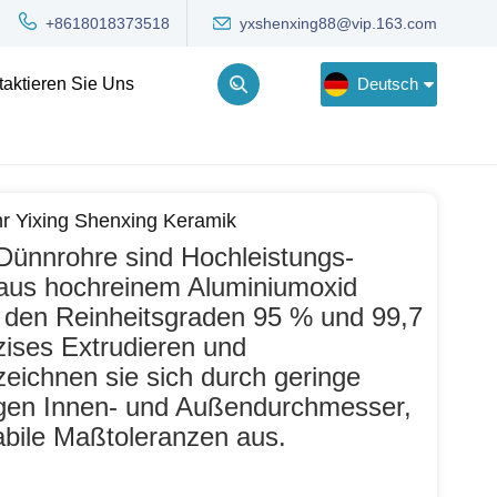
yxshenxing88@vip.163.com
+8618018373518
Deutsch
taktieren Sie Uns
English
r Yixing Shenxing Keramik
Deutsch
Dünnrohre sind Hochleistungs-
Русский
 aus hochreinem Aluminiumoxid
in den Reinheitsgraden 95 % und 99,7
한국어
zises Extrudieren und
eichnen sie sich durch geringe
Türkçe
gen Innen- und Außendurchmesser,
abile Maßtoleranzen aus.