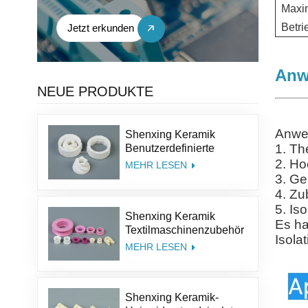
Maxi
Betri
Jetzt erkunden
Anw
NEUE PRODUKTE
Anwe
Shenxing Keramik
1. Th
Benutzerdefinierte
Größe Struktur Salz Kit
2. Ho
MEHR LESEN
Pfeffer Teile
3. Ge
Aluminiumoxid Kaffee
4. Zu
Keramik Mühle Grinder
5. Is
Shenxing Keramik
Grate
Es ha
Textilmaschinenzubehör
Isola
95% Keramikteil
MEHR LESEN
Textilkeramiköse
Aluminiumoxidkeramik-
Führungsöse
Shenxing Keramik-