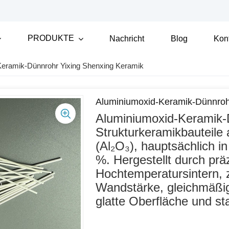
PRODUKTE
Nachricht
Blog
Kon
Keramik-Dünnrohr Yixing Shenxing Keramik
Aluminiumoxid-Keramik-Dünnroh
Aluminiumoxid-Keramik-
Strukturkeramikbauteile
(Al₂O₃), hauptsächlich 
%. Hergestellt durch prä
Hochtemperatursintern, z
Wandstärke, gleichmäßi
glatte Oberfläche und st