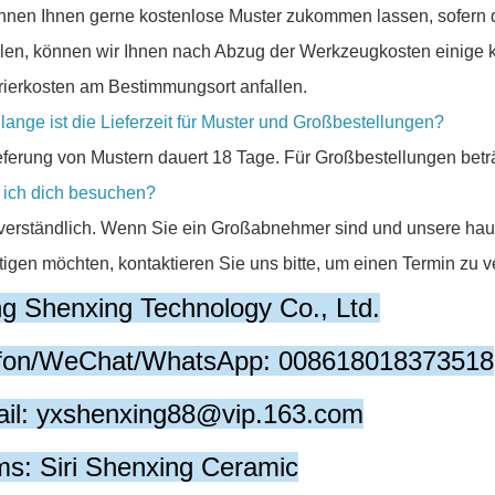
nnen Ihnen gerne kostenlose Muster zukommen lassen, sofern die
llen, können wir Ihnen nach Abzug der Werkzeugkosten einige k
rierkosten am Bestimmungsort anfallen.
 lange ist die Lieferzeit für Muster und Großbestellungen?
eferung von Mustern dauert 18 Tage. Für Großbestellungen beträ
f ich dich besuchen?
verständlich. Wenn Sie ein Großabnehmer sind und unsere hau
tigen möchten, kontaktieren Sie uns bitte, um einen Termin zu v
ng Shenxing Technology Co., Ltd.
efon/WeChat/WhatsApp: 008618018373518
il: yxshenxing88@vip.163.com
s: Siri Shenxing Ceramic