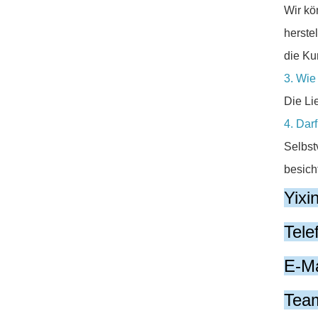
Wir kö
herste
die Ku
3. Wie
Die Li
4. Dar
Selbst
besich
Yixi
Tel
E-Ma
Team