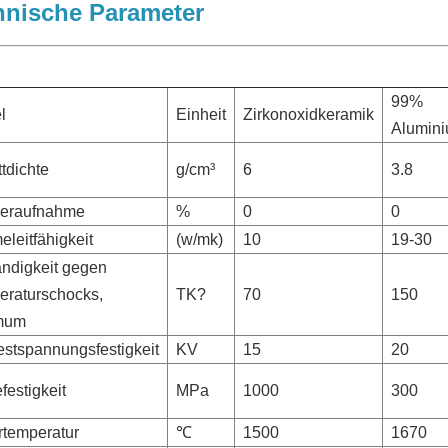
hnische Parameter
99%
l
Einheit
Zirkonoxidkeramik
Alumini
tdichte
g/cm³
6
3.8
eraufnahme
%
0
0
leitfähigkeit
(w/mk)
10
19-30
ndigkeit gegen
eraturschocks,
TK?
70
150
mum
stspannungsfestigkeit
KV
15
20
festigkeit
MPa
1000
300
rtemperatur
℃
1500
1670