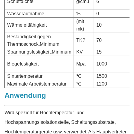
Schüttdichte
g/cm3
6
Wasseraufnahme
%
0
(mit
Wärmeleitfähigkeit
10
mk)
Beständigkeit gegen
TK?
70
Thermoschock,Minimum
Spannungsfestigkeit,Minimum
KV
15
Biegefestigkeit
Mpa
1000
Sintertemperatur
℃
1500
Maximale Arbeitstemperatur
℃
1200
Anwendung
Wird speziell für Hochtemperatur- und
Hochspannungsisolationsteile, Schaltungssubstrate,
Hochtemperaturgeräte usw. verwendet. Als Hauptvertreter