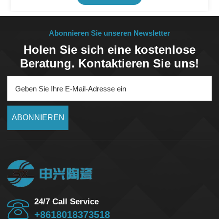
und elektrische Isolierung.Gute chemische Stabilität,
geeignet für raue Arbeitsumgebungen.Hohe
Maßgenauigkeit und Oberflächengüte nach der
Abonnieren Sie unseren Newsletter
Präzisionsbearbeitung.
Holen Sie sich eine kostenlose
Beratung. Kontaktieren Sie uns!
ABONNIEREN
24/7 Call Service
+8618018373518