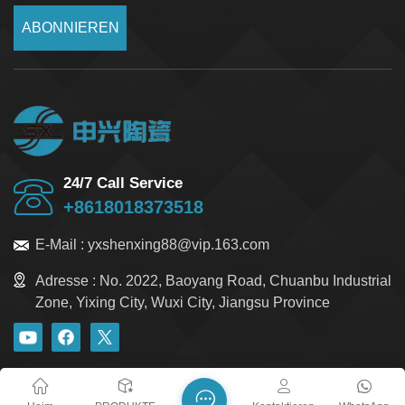
ABONNIEREN
24/7 Call Service
+8618018373518
E-Mail :
yxshenxing88@vip.163.com
Adresse :
No. 2022, Baoyang Road, Chuanbu Industrial
Zone, Yixing City, Wuxi City, Jiangsu Province
Blog
Xml
Datenschutzrichtlinie
Sitemap