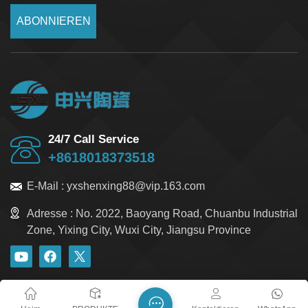
ABONNIEREN
24/7 Call Service
+8618018373518
E-Mail :
yxshenxing88@vip.163.com
Adresse :
No. 2022, Baoyang Road, Chuanbu Industrial
Zone, Yixing City, Wuxi City, Jiangsu Province
Blog
Xml
Datenschutzrichtlinie
Sitemap