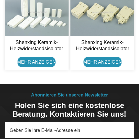
Shenxing Keramik-
Shenxing Keramik-
Heizwiderstandsisolator
Heizwiderstandsisolator
Steatit-Keramikgehäuse
Steatit-Keramikhalter
Für Widerstände
MEHR ANZEIGEN
MEHR ANZEIGEN
Abonnieren Sie unseren Newsletter
Holen Sie sich eine kostenlose
Beratung. Kontaktieren Sie uns!