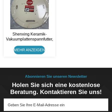
Shenxing Keramik-
Vakuumplattenspannfutter,
Hochpräzise, ​​
Korrosionsbeständig
MEHR ANZEIGEN
Gegen Chemische
Flüssigkeiten, 99 %
Aluminiumoxid
Abonnieren Sie unseren Newsletter
Holen Sie sich eine kostenlose
Beratung. Kontaktieren Sie uns!