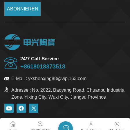
ABONNIEREN
24/7 Call Service
+8618018373518
E-Mail :
yxshenxing88@vip.163.com
Adresse :
No. 2022, Baoyang Road, Chuanbu Industrial
Zone, Yixing City, Wuxi City, Jiangsu Province
Blog
Xml
Datenschutzrichtlinie
Sitemap