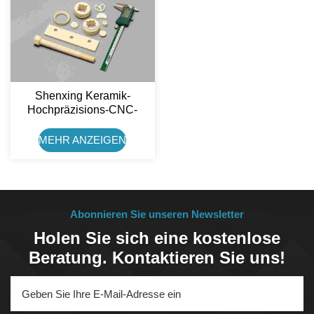
Shenxing Keramik-
Hochpräzisions-CNC-
Bearbeitete Keramik-
Aluminiumoxid-
MEHR ANZEIGEN
Keramikkomponenten
Abonnieren Sie unseren Newsletter
Holen Sie sich eine kostenlose
Beratung. Kontaktieren Sie uns!