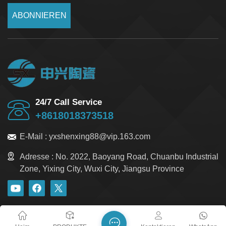
ABONNIEREN
24/7 Call Service
+8618018373518
E-Mail :
yxshenxing88@vip.163.com
Adresse :
No. 2022, Baoyang Road, Chuanbu Industrial
Zone, Yixing City, Wuxi City, Jiangsu Province
Blog
Xml
Datenschutzrichtlinie
Sitemap