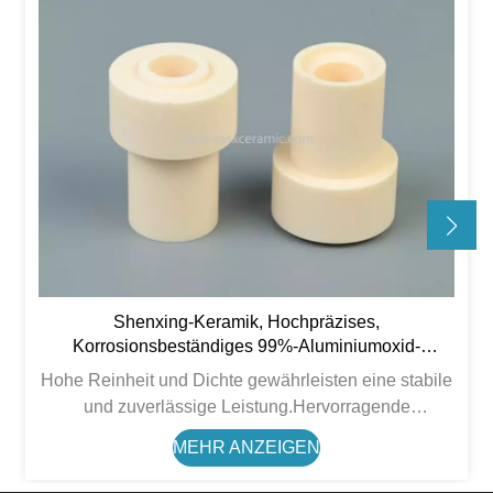
Shenxing-Keramik, Hochpräzises,
Korrosionsbeständiges 99%-Aluminiumoxid-
Keramikteil
Hohe Reinheit und Dichte gewährleisten eine stabile
und zuverlässige Leistung.Hervorragende
Verschleißfestigkeit, hohe Temperaturbeständigkeit
MEHR ANZEIGEN
und elektrische Isolierung.Gute chemische Stabilität,
geeignet für raue Arbeitsumgebungen.Hohe