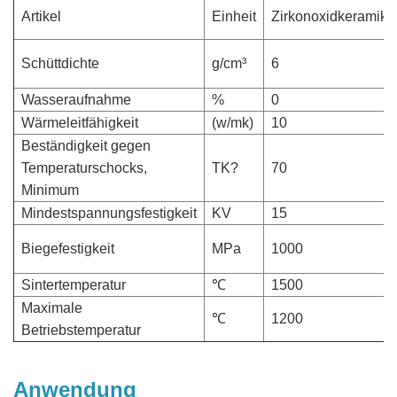
Artikel
Einheit
Zirkonoxidkeramik
Schüttdichte
g/cm³
6
Wasseraufnahme
%
0
Wärmeleitfähigkeit
(w/mk)
10
Beständigkeit gegen
Temperaturschocks,
TK?
70
Minimum
Mindestspannungsfestigkeit
KV
15
Biegefestigkeit
MPa
1000
Sintertemperatur
℃
1500
Maximale
℃
1200
Betriebstemperatur
Anwendung