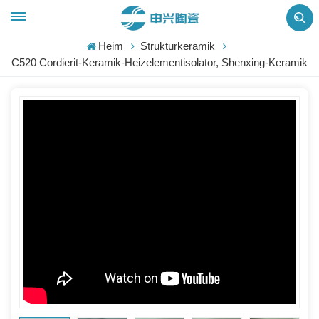
Heim
Strukturkeramik
C520 Cordierit-Keramik-Heizelementisolator, Shenxing-Keramik