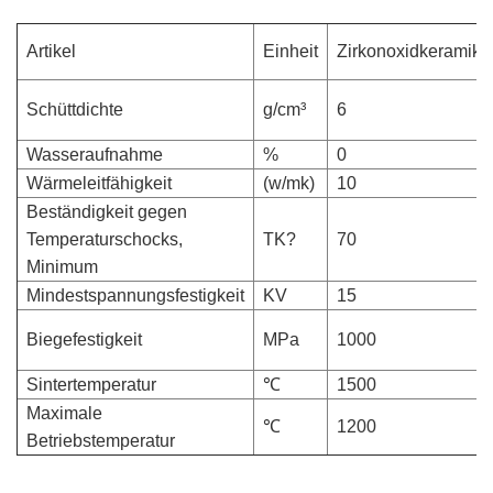
Artikel
Einheit
Zirkonoxidkeramik
Schüttdichte
g/cm³
6
Wasseraufnahme
%
0
Wärmeleitfähigkeit
(w/mk)
10
Beständigkeit gegen
Temperaturschocks,
TK?
70
Minimum
Mindestspannungsfestigkeit
KV
15
Biegefestigkeit
MPa
1000
Sintertemperatur
℃
1500
Maximale
℃
1200
Betriebstemperatur