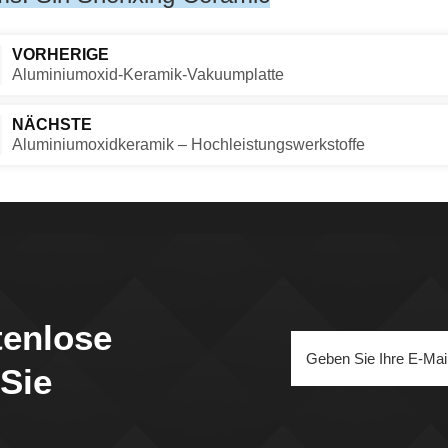
VORHERIGE
Aluminiumoxid-Keramik-Vakuumplatte
NÄCHSTE
Aluminiumoxidkeramik – Hochleistungswerkstoffe
tenlose
 Sie