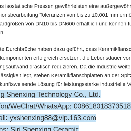
as isostatische Pressen gewährleisten eine außergewöhn
sionsbearbeitung Toleranzen von bis zu ±0,001 mm ermö
ardgrößen von DN10 bis DN600 erhältlich und können fü
n.
te Durchbrüche haben dazu geführt, dass Keramikflans
lkomponenten erfolgreich ersetzen, die Lebensdauer vo
ngsaufwand drastisch reduzieren. Da die Industrie weiter
ässigkeit legt, stehen Keramikflanschplatten an der Spit
ukunftsweisende Lösung für leistungsstarke industrielle 
ng Shenxing Technology Co., Ltd.
efon/WeChat/WhatsApp: 008618018373518
il: yxshenxing88@vip.163.com
s: Siri Shenxing Ceramic