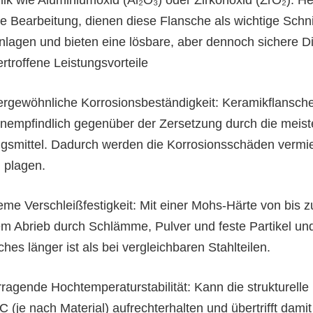
se Bearbeitung, dienen diese Flansche als wichtige Schn
nlagen und bieten eine lösbare, aber dennoch sichere D
rtroffene Leistungsvorteile
ergewöhnliche Korrosionsbeständigkeit: Keramikflansche
unempfindlich gegenüber der Zersetzung durch die meis
gsmittel. Dadurch werden die Korrosionsschäden vermie
g plagen.
eme Verschleißfestigkeit: Mit einer Mohs-Härte von bis z
em Abrieb durch Schlämme, Pulver und feste Partikel un
ches länger ist als bei vergleichbaren Stahlteilen.
rragende Hochtemperaturstabilität: Kann die strukturelle
C (je nach Material) aufrechterhalten und übertrifft da