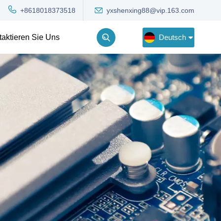
yxshenxing88@vip.163.com
+8618018373518
Deutsch
taktieren Sie Uns
English
Deutsch
Русский
한국어
Türkçe