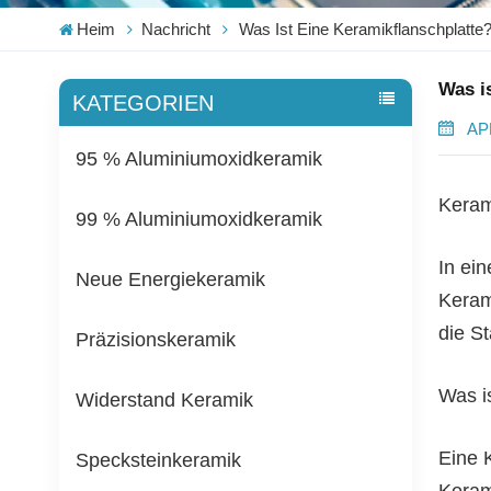
Heim
Nachricht
Was Ist Eine Keramikflanschplatte
Was i
KATEGORIEN
APR
95 % Aluminiumoxidkeramik
Keram
99 % Aluminiumoxidkeramik
In ei
Neue Energiekeramik
Kerami
die S
Präzisionskeramik
Was i
Widerstand Keramik
Eine 
Specksteinkeramik
Keram