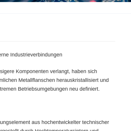
erne Industrieverbindungen
lässigere Komponenten verlangt, haben sich
lichen Metallflanschen herauskristallisiert und
xtremen Betriebsumgebungen neu definiert.
ndungselement aus hochentwickelter technischer
rgestellt durch Hochtemperatursintern und