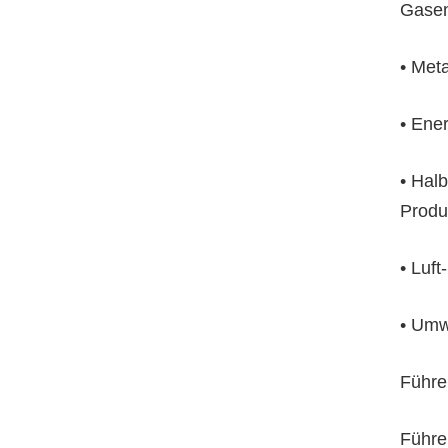
Gase
• Met
• Ene
• Halb
Produ
• Luf
• Umw
Führe
Führe