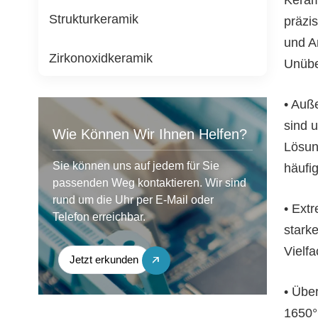
Strukturkeramik
präzi
und A
Zirkonoxidkeramik
Unübe
• Auß
sind 
Wie Können Wir Ihnen Helfen?
Lösun
Sie können uns auf jedem für Sie
häufi
passenden Weg kontaktieren. Wir sind
rund um die Uhr per E-Mail oder
• Extr
Telefon erreichbar.
stark
Vielfa
Jetzt erkunden
• Übe
1650°