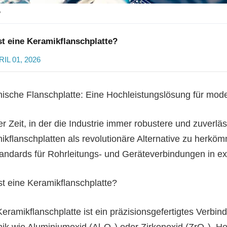
?
st eine Keramikflanschplatte?
IL 01, 2026
ische Flanschplatte: Eine Hochleistungslösung für mod
ner Zeit, in der die Industrie immer robustere und zuver
kflanschplatten als revolutionäre Alternative zu herkömm
tandards für Rohrleitungs- und Geräteverbindungen in e
st eine Keramikflanschplatte?
Keramikflanschplatte ist ein präzisionsgefertigtes Verbi
ik wie Aluminiumoxid (Al₂O₃) oder Zirkonoxid (ZrO₂). He