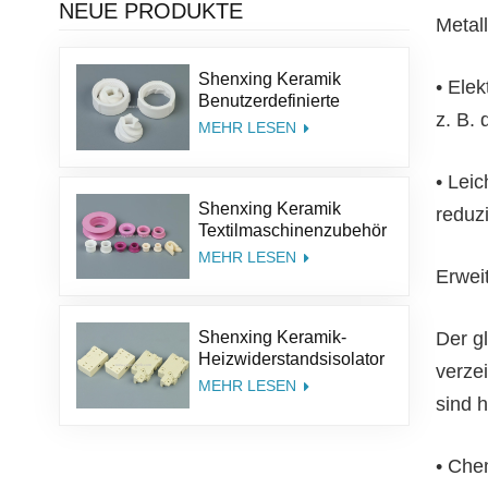
NEUE PRODUKTE
Metal
Shenxing Keramik
• Elek
Benutzerdefinierte
z. B.
Größe Struktur Salz Kit
MEHR LESEN
Pfeffer Teile
Aluminiumoxid Kaffee
• Lei
Keramik Mühle Grinder
Shenxing Keramik
Grate
reduz
Textilmaschinenzubehör
95% Keramikteil
MEHR LESEN
Textilkeramiköse
Erwei
Aluminiumoxidkeramik-
Führungsöse
Der g
Shenxing Keramik-
Heizwiderstandsisolator
verze
Thermoelement Keramik
MEHR LESEN
sind h
Steatit Keramiksockel
• Che