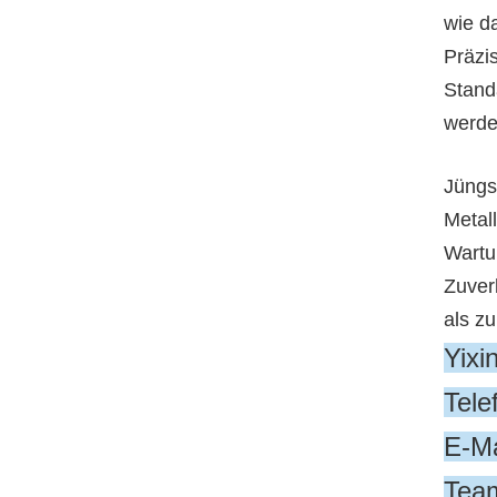
wie d
Präzi
Stand
werde
Jüngs
Metal
Wartu
Zuverl
als z
Yixi
Tel
E-Ma
Team