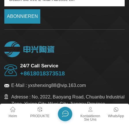
ABONNIEREN
24/7 Call Service
+8618018373518
E-Mail :
yxshenxing88@vip.163.com
Adresse :
No. 2022, Baoyang Road, Chuanbu Industrial
Zone, Yixing City, Wuxi City, Jiangsu Province
Heim
PRODUKTE
Kontaktieren
WhatsApp
Sie Uns