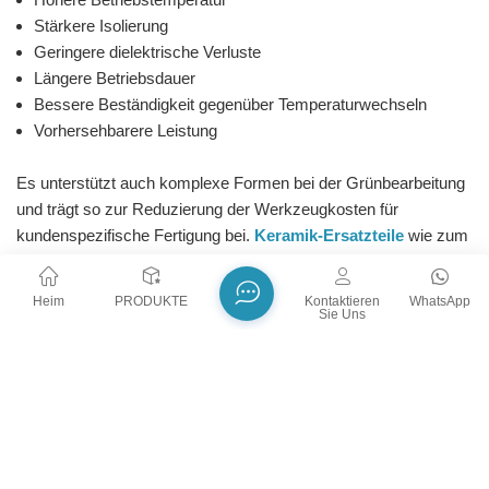
Stärkere Isolierung
Geringere dielektrische Verluste
Längere Betriebsdauer
Bessere Beständigkeit gegenüber Temperaturwechseln
Vorhersehbarere Leistung
Es unterstützt auch komplexe Formen bei der Grünbearbeitung
und trägt so zur Reduzierung der Werkzeugkosten für
kundenspezifische Fertigung bei.
Keramik-Ersatzteile
wie zum
Beispiel:
Spezielle Keramikkappen
Heim
PRODUKTE
Kontaktieren
WhatsApp
Mehrlochrohre
Sie Uns
Klemmenblöcke
Montagebasen
BELIEBTE TAGS :
Steatit-Keramik-Anschlussblock
Keramik-Ersatzteile
Aluminiumoxid-Keramikteil