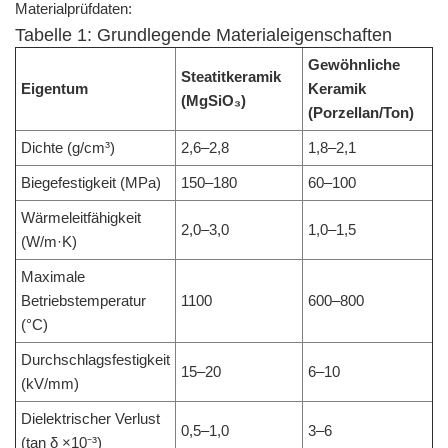
Materialprüfdaten:
Tabelle 1: Grundlegende Materialeigenschaften
Gewöhnliche
Steatitkeramik
Eigentum
Keramik
(MgSiO₃)
(Porzellan/Ton)
Dichte (g/cm³)
2,6–2,8
1,8–2,1
Biegefestigkeit (MPa)
150–180
60–100
Wärmeleitfähigkeit
2,0–3,0
1,0–1,5
(W/m·K)
Maximale
Betriebstemperatur
1100
600–800
(°C)
Durchschlagsfestigkeit
15–20
6–10
(kV/mm)
Dielektrischer Verlust
0,5–1,0
3–6
(tan δ ×10⁻³)