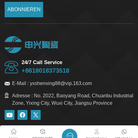
ABONNIEREN
24/7 Call Service
+8618018373518
E-Mail :
yxshenxing88@vip.163.com
Adresse :
No. 2022, Baoyang Road, Chuanbu Industrial
Zone, Yixing City, Wuxi City, Jiangsu Province
Blog
Xml
Datenschutzrichtlinie
Sitemap