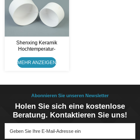
Shenxing Keramik
Hochtemperatur-
Aluminiumoxid-
Keramiktiegel 45g
MEHR ANZEIGEN
Feuerfester Ton
Keramiktiegel
Abonnieren Sie unseren Newsletter
Holen Sie sich eine kostenlose
Beratung. Kontaktieren Sie uns!