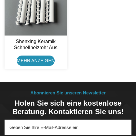
Shenxing Keramik
Schnellheizrohr Aus
Aluminiumoxid-Keramik
Für Kaffeemaschinen
MEHR ANZEIGEN
Abonnieren Sie unseren Newsletter
Holen Sie sich eine kostenlose
Beratung. Kontaktieren Sie uns!