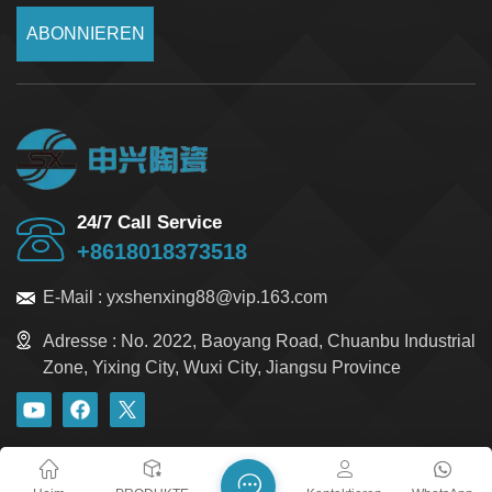
ABONNIEREN
24/7 Call Service
+8618018373518
E-Mail :
yxshenxing88@vip.163.com
Adresse :
No. 2022, Baoyang Road, Chuanbu Industrial
Zone, Yixing City, Wuxi City, Jiangsu Province
Blog
Xml
Datenschutzrichtlinie
Sitemap