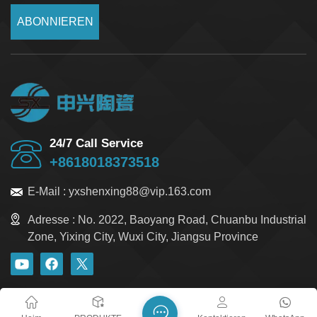
ABONNIEREN
24/7 Call Service
+8618018373518
E-Mail :
yxshenxing88@vip.163.com
Adresse :
No. 2022, Baoyang Road, Chuanbu Industrial
Zone, Yixing City, Wuxi City, Jiangsu Province
Blog
Xml
Datenschutzrichtlinie
Sitemap