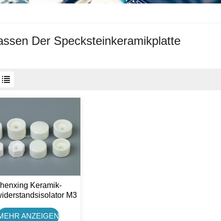
ssen Der Specksteinkeramikplatte
henxing Keramik-
iderstandsisolator M3
M4 M5 M6 Steatit-
Keramikkappe
MEHR ANZEIGEN