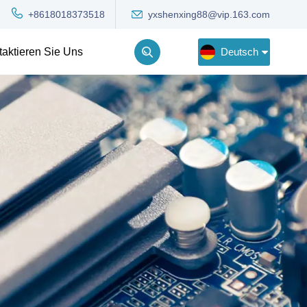
yxshenxing88@vip.163.com
+8618018373518
Deutsch
taktieren Sie Uns
English
Deutsch
Русский
한국어
Türkçe