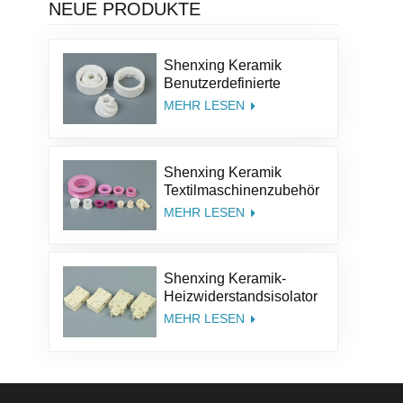
NEUE PRODUKTE
Shenxing Keramik
Benutzerdefinierte
Größe Struktur Salz Kit
MEHR LESEN
Pfeffer Teile
Aluminiumoxid Kaffee
Keramik Mühle Grinder
Shenxing Keramik
Grate
Textilmaschinenzubehör
95% Keramikteil
MEHR LESEN
Textilkeramiköse
Aluminiumoxidkeramik-
Führungsöse
Shenxing Keramik-
Heizwiderstandsisolator
Thermoelement Keramik
MEHR LESEN
Steatit Keramiksockel