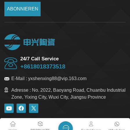
ABONNIEREN
24/7 Call Service
+8618018373518
E-Mail :
yxshenxing88@vip.163.com
Adresse :
No. 2022, Baoyang Road, Chuanbu Industrial
Zone, Yixing City, Wuxi City, Jiangsu Province
Blog
Xml
Datenschutzrichtlinie
Sitemap