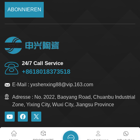
ABONNIEREN
24/7 Call Service
+8618018373518
E-Mail :
yxshenxing88@vip.163.com
Adresse :
No. 2022, Baoyang Road, Chuanbu Industrial
Zone, Yixing City, Wuxi City, Jiangsu Province
Blog
Xml
Datenschutzrichtlinie
Sitemap