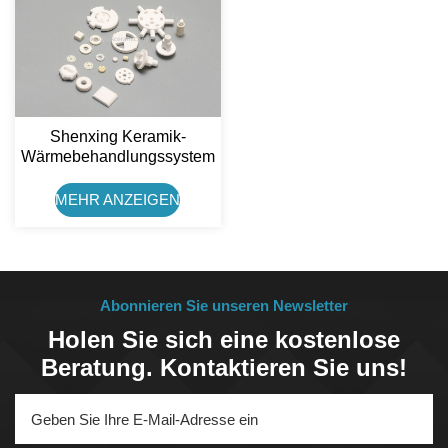
Shenxing Keramik-
Wärmebehandlungssystem
Für Die Automobilindustrie,
99 % Aluminiumoxid-
MEHR ANZEIGEN
Keramikscheiben-
Unterlegscheiben-
Distanzstück
Abonnieren Sie unseren Newsletter
Holen Sie sich eine kostenlose
Beratung. Kontaktieren Sie uns!