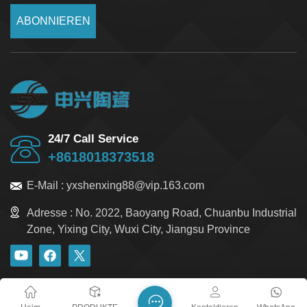
ABONNIEREN
24/7 Call Service
+8618018373518
E-Mail :
yxshenxing88@vip.163.com
Adresse :
No. 2022, Baoyang Road, Chuanbu Industrial
Zone, Yixing City, Wuxi City, Jiangsu Province
Blog
Xml
Datenschutzrichtlinie
Sitemap