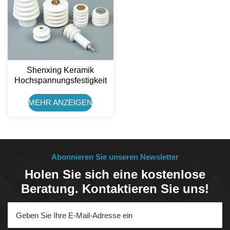
Shenxing Keramik
Hochspannungsfestigkeit
18kV Keramikisolator Für
Rauchreiniger
MEHR ANZEIGEN
Abgasreiniger
Abonnieren Sie unseren Newsletter
Holen Sie sich eine kostenlose
Beratung. Kontaktieren Sie uns!