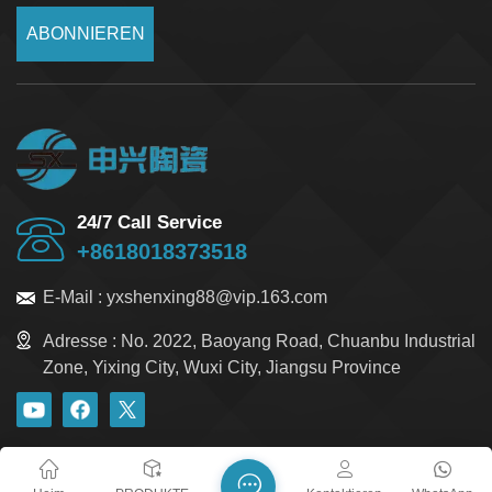
ABONNIEREN
24/7 Call Service
+8618018373518
E-Mail :
yxshenxing88@vip.163.com
Adresse :
No. 2022, Baoyang Road, Chuanbu Industrial
Zone, Yixing City, Wuxi City, Jiangsu Province
Blog
Xml
Datenschutzrichtlinie
Sitemap