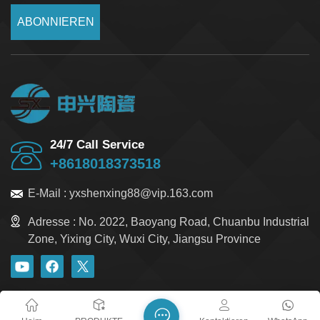
ABONNIEREN
24/7 Call Service
+8618018373518
E-Mail :
yxshenxing88@vip.163.com
Adresse :
No. 2022, Baoyang Road, Chuanbu Industrial
Zone, Yixing City, Wuxi City, Jiangsu Province
Blog
Xml
Datenschutzrichtlinie
Sitemap