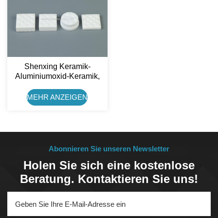
Shenxing Keramik-
Aluminiumoxid-Keramik,
Verschleißfeste
Keramikplatte Für
MEHR ANZEIGEN
Riemenscheiben-
Belaggummi
Abonnieren Sie unseren Newsletter
Holen Sie sich eine kostenlose
Beratung. Kontaktieren Sie uns!