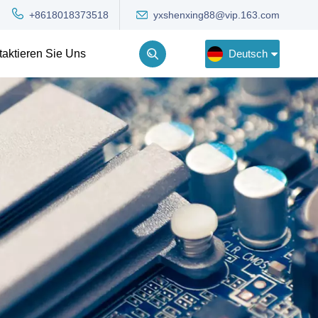
yxshenxing88@vip.163.com
+8618018373518
Deutsch
taktieren Sie Uns
English
Deutsch
Русский
한국어
Türkçe