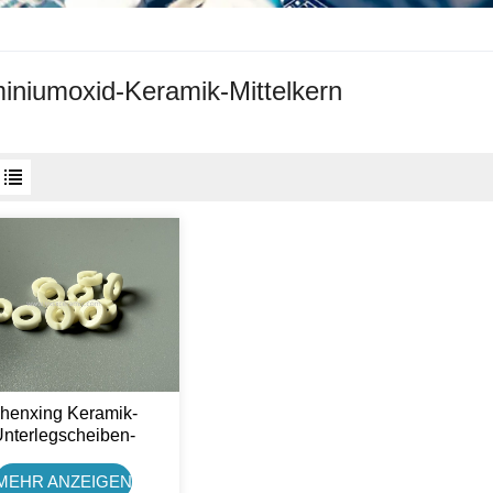
iniumoxid-Keramik-Mittelkern
henxing Keramik-
nterlegscheiben-
ernblechplatte Für
Nockenradpumpe
MEHR ANZEIGEN