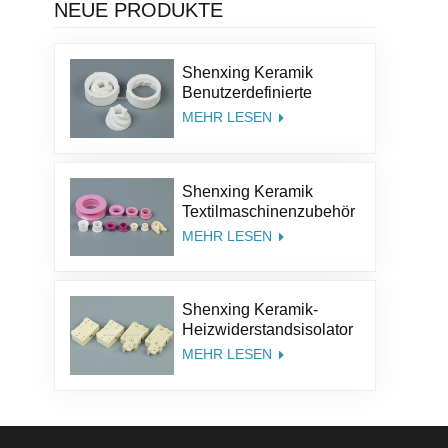
NEUE PRODUKTE
Shenxing Keramik
Benutzerdefinierte
Größe Struktur Salz Kit
MEHR LESEN
Pfeffer Teile
Aluminiumoxid Kaffee
Keramik Mühle Grinder
Shenxing Keramik
Grate
Textilmaschinenzubehör
95% Keramikteil
MEHR LESEN
Textilkeramiköse
Aluminiumoxidkeramik-
Führungsöse
Shenxing Keramik-
Heizwiderstandsisolator
Thermoelement Keramik
MEHR LESEN
Steatit Keramiksockel