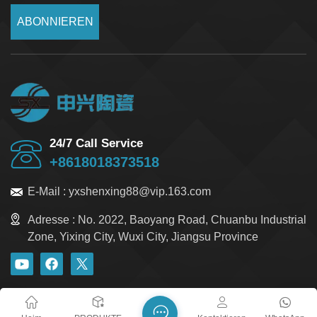
ABONNIEREN
24/7 Call Service
+8618018373518
E-Mail :
yxshenxing88@vip.163.com
Adresse :
No. 2022, Baoyang Road, Chuanbu Industrial
Zone, Yixing City, Wuxi City, Jiangsu Province
Blog
Xml
Datenschutzrichtlinie
Sitemap