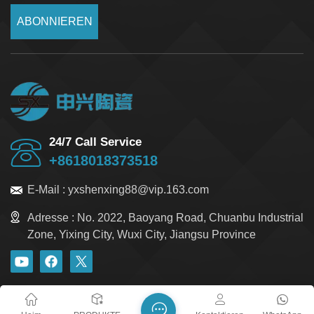
ABONNIEREN
24/7 Call Service
+8618018373518
E-Mail :
yxshenxing88@vip.163.com
Adresse :
No. 2022, Baoyang Road, Chuanbu Industrial
Zone, Yixing City, Wuxi City, Jiangsu Province
Blog
Xml
Datenschutzrichtlinie
Sitemap