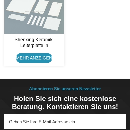
Shenxing Keramik-
Leiterplatte In
Sondergröße, 95 %
Aluminiumoxid-
MEHR ANZEIGEN
Keramiksubstrat
Abonnieren Sie unseren Newsletter
Holen Sie sich eine kostenlose
Beratung. Kontaktieren Sie uns!