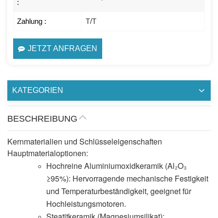
:
Zahlung :
T/T
JETZT ANFRAGEN
KATEGORIEN
BESCHREIBUNG
Kernmaterialien und Schlüsseleigenschaften
Hauptmaterialoptionen:
Hochreine Aluminiumoxidkeramik (Al₂O₃
≥95%): Hervorragende mechanische Festigkeit
und Temperaturbeständigkeit, geeignet für
Hochleistungsmotoren.
Steatitkeramik (Magnesiumsilikat):