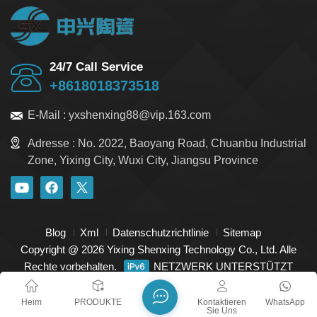
Verarbeitbarkeit: Es lässt sich leicht formen und in
verschiedene Größen bearbeiten, ohne dass es reißt
oder sich verformt, und erfüllt so individuelle
Anforderungen.
24/7 Call Service
+8618018373518
E-Mail :
yxshenxing88@vip.163.com
Adresse :
No. 2022, Baoyang Road, Chuanbu Industrial
Zone, Yixing City, Wuxi City, Jiangsu Province
Blog
Xml
Datenschutzrichtlinie
Sitemap
Copyright @ 2026 Yixing Shenxing Technology Co., Ltd. Alle
Rechte vorbehalten.
NETZWERK UNTERSTÜTZT
Heim
PRODUKTE
Kontaktieren
WhatsApp
Sie Uns