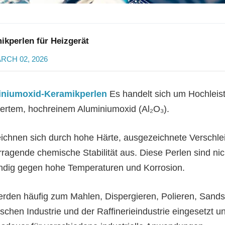
ikperlen für Heizgerät
RCH 02, 2026
iniumoxid-Keramikperlen
Es handelt sich um Hochleis
tertem, hochreinem Aluminiumoxid (Al₂O₃).
eichnen sich durch hohe Härte, ausgezeichnete Verschlei
rragende chemische Stabilität aus. Diese Perlen sind ni
ndig gegen hohe Temperaturen und Korrosion.
erden häufig zum Mahlen, Dispergieren, Polieren, Sandst
schen Industrie und der Raffinerieindustrie eingesetzt u