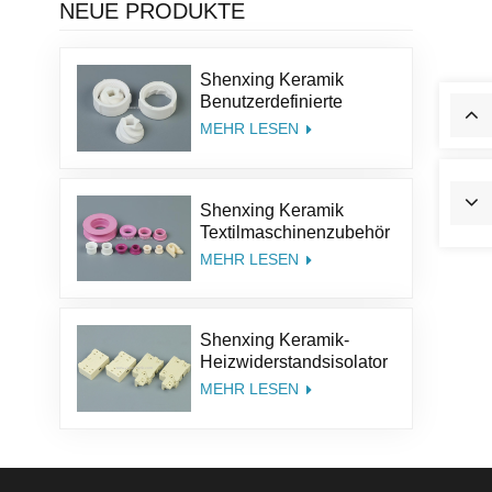
NEUE PRODUKTE
Shenxing Keramik
Benutzerdefinierte
Größe Struktur Salz Kit
MEHR LESEN
Pfeffer Teile
Aluminiumoxid Kaffee
Keramik Mühle Grinder
Shenxing Keramik
Grate
Textilmaschinenzubehör
95% Keramikteil
MEHR LESEN
Textilkeramiköse
Aluminiumoxidkeramik-
Führungsöse
Shenxing Keramik-
Heizwiderstandsisolator
Thermoelement Keramik
MEHR LESEN
Steatit Keramiksockel