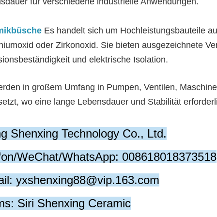
sdauer für verschiedene industrielle Anwendungen.
mikbüsche
Es handelt sich um Hochleistungsbauteile a
niumoxid oder Zirkonoxid. Sie bieten ausgezeichnete Ver
ionsbeständigkeit und elektrische Isolation.
erden in großem Umfang in Pumpen, Ventilen, Maschinen
etzt, wo eine lange Lebensdauer und Stabilität erforderl
ng Shenxing Technology Co., Ltd.
efon/WeChat/WhatsApp: 008618018373518
il: yxshenxing88@vip.163.com
s: Siri Shenxing Ceramic