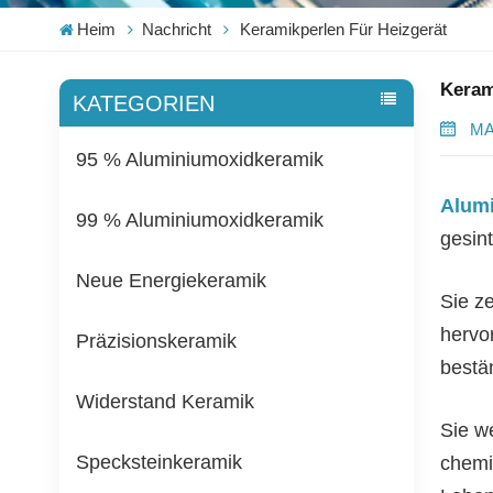
Heim
Nachricht
Keramikperlen Für Heizgerät
Keram
KATEGORIEN
MA
95 % Aluminiumoxidkeramik
Alum
99 % Aluminiumoxidkeramik
gesin
Neue Energiekeramik
Sie z
hervo
Präzisionskeramik
bestä
Widerstand Keramik
Sie w
Specksteinkeramik
chemi