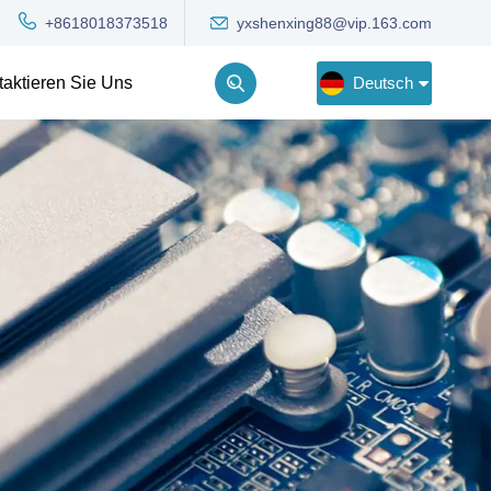
yxshenxing88@vip.163.com
+8618018373518
Deutsch
taktieren Sie Uns
English
Deutsch
Русский
한국어
Türkçe