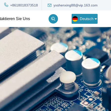
yxshenxing88@vip.163.com
+8618018373518
Deutsch
taktieren Sie Uns
English
Deutsch
Русский
한국어
Türkçe