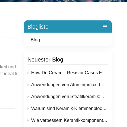
Blogliste
Blog
Neuester Blog
äßige Hitzebeständigkeit. Sie erreichen jedoch nicht die Wärmedämmeigenschaften von Keramik. In Hochleistungs-Kolbenpumpensystemen kann man beobachten, dass Metallrohre mehr Wärme absorbieren und abgeben, was mit der Zeit zu erhöhtem Verschleiß und geringerer Effizienz führen kann. Keramikkolbenrohre, insbesondere solche aus modernen Materialien wie Keramik, bieten hier eine deutlich bessere Lösung. Zirkonoxidverstärktes Aluminiumoxid, behalten ihre strukturelle Integrität auch unter intensiven Verbrennungsbedingungen bei.Durch den Einsatz eines Keramikkolbenrohrs in Ihrer Pumpe verbessern Sie die Gesamtleistung, indem Sie Wärmeverluste reduzieren und optimale Verbrennungstemperaturen aufrechterhalten. Diese Effizienzsteigerung führt zu einem geringeren Kraftstoffverbrauch und niedrigeren Emissionen. Für Anwendungen, die höchste Hitzebeständigkeit erfordern, wie z. B. Hochdruck-Kolbenpumpensysteme oder Motoren unter extremen Belastungen, sollten Sie die Verwendung von Keramikkolbenrohren in Betracht ziehen. Hochtemperatur-Keramikkolbenrohre für überragende Ergebnisse.Tipp: Wenn Ihre Pumpe oder Ihr Motor in einer Umgebung mit hohen Temperaturen arbeitet, hilft Ihnen ein Kolbenrohr aus Keramik dabei, eine gleichbleibende Leistung zu erzielen und die Lebensdauer Ihrer Geräte zu verlängern. Reibung, Verschleiß und KorrosionReibung, Verschleiß und Korrosion beeinträchtigen die Leistung und Zuverlässigkeit Ihrer Kolbenpumpe unmittelbar. Lösungen mit keramischen Kolbenrohren zeichnen sich in diesen Bereichen durch ihre einzigartigen Materialeigenschaften aus. Sie profitieren von zahlreichen Vorteilen:Keramische Werkstoffe bieten im Vergleich zu herkömmlichen Metallen eine überlegene Korrosionsbeständigkeit, Härte und Temperaturstabilität.Hochleistungskeramiken wie zirkonoxidverstärktes Aluminiumoxid und hochreines Aluminiumoxid bieten einen hervorragenden Schutz gegen Erosion durch Verbrennungsnebenprodukte.Keramische Zylinderlaufbuchsen widerstehen der Reibung bei hohen Drehzahlen und bieten extreme Härte und außergewöhnliche Verschleißfestigkeit.HVOF-Beschichtungen (Hochgeschwindigkeits-Flammspritzen) auf Keramik übertreffen herkömmliche Hartverchromungen sowohl in der Verschleiß- als auch in der Korrosionsbes
How Do Ceramic Resistor Cases Ensure Reliable Performance in High-Temperature Applications?
Anwendungen von Aluminiumoxid-Keramikusolaternen in Elektronik- und Energietechnikgeräten
Anwendungen von Steatitkeramik: Warum wird dieser Werkstoff in elektrischen und heiztechnischen Bauteilen so häufig eingesetzt?
Warum sind Keramik-Klemmenblöcke für sichere elektrische Installationen im Trend?
Wie verbessern Keramikkomponenten die Zuverlässigkeit von Halbleiterfertigungsanlagen?