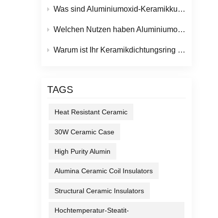
Was sind Aluminiumoxid-Keramikkugeln und ihre wichtigsten industriellen Anwendungen?
Welchen Nutzen haben Aluminiumoxid-Keramikteile für moderne industrielle Anwendungen?
Warum ist Ihr Keramikdichtungsring undicht? (Und wie Sie das verhindern können)
TAGS
Heat Resistant Ceramic
30W Ceramic Case
High Purity Alumin
Alumina Ceramic Coil Insulators
Structural Ceramic Insulators
Hochtemperatur-Steatit-