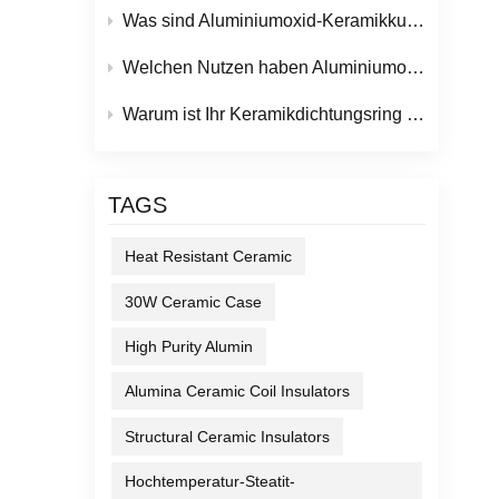
n
Was sind Aluminiumoxid-Keramikkugeln und ihre wichtigsten industriellen Anwendungen?
it
Welchen Nutzen haben Aluminiumoxid-Keramikteile für moderne industrielle Anwendungen?
Warum ist Ihr Keramikdichtungsring undicht? (Und wie Sie das verhindern können)
TAGS
stes,
en.
Heat Resistant Ceramic
g
30W Ceramic Case
High Purity Alumin
e
t
Alumina Ceramic Coil Insulators
st.
Structural Ceramic Insulators
ute
Hochtemperatur-Steatit-
ich