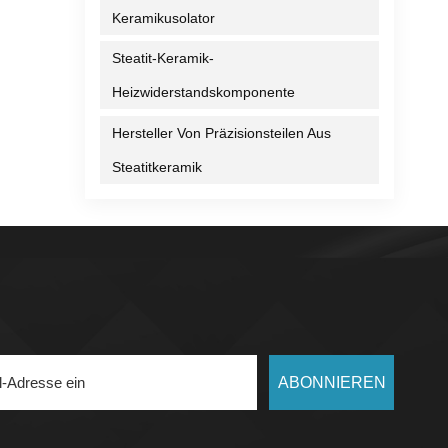
ielen
Keramikusolator
nz
Steatit-Keramik-
Heizwiderstandskomponente
des
Hersteller Von Präzisionsteilen Aus
 oder
Steatitkeramik
h
n zu
n
n und
piele
ABONNIEREN