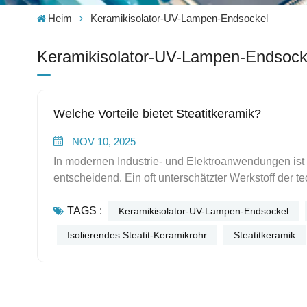
Heim
Keramikisolator-UV-Lampen-Endsockel
Keramikisolator-UV-Lampen-Endsock
Welche Vorteile bietet Steatitkeramik?
NOV 10, 2025
In modernen Industrie- und Elektroanwendungen ist d
entscheidend. Ein oft unterschätzter Werkstoff der t
Magnesiumsilikatkeramik oder Specksteinkeramik. Ric
TAGS :
Wirtschaftlichkeit, Langlebigkeit sowie elektrischen
Keramikisolator-UV-Lampen-Endsockel
wir, wie Steatitkeramik zu einer verbesserten Syste
Isolierendes Steatit-Keramikrohr
Steatitkeramik
in anspruchsvollen Umgebungen Komponenten wie 
Steatitkeramikkappe oder ein Steatitkeramikrohr wählen. 1. Materialübersicht und wichtigste Eige
Steatitkeramiken werden typischerweise aus Magnesi
Feinabstimmung der Eigenschaften kleinere Mengen 