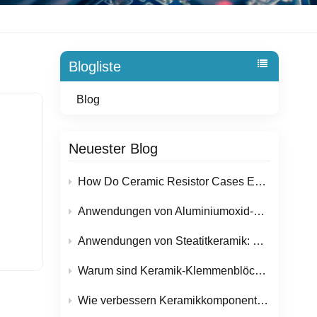
Blogliste
Blog
Neuester Blog
How Do Ceramic Resistor Cases Ensure Reliable Performance in High-Temperature Applications?
aus
Anwendungen von Aluminiumoxid-Keramikusolaternen in Elektronik- und Energietechnikgeräten
hen
ckler
Anwendungen von Steatitkeramik: Warum wird dieser Werkstoff in elektrischen und heiztechnischen Bauteilen so häufig eingesetzt?
Warum sind Keramik-Klemmenblöcke für sichere elektrische Installationen im Trend?
r
Wie verbessern Keramikkomponenten die Zuverlässigkeit von Halbleiterfertigungsanlagen?