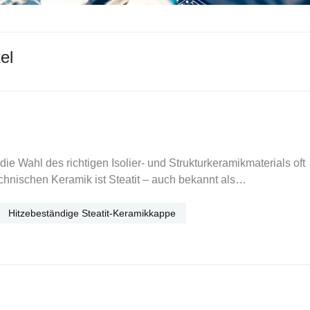
el
ie Wahl des richtigen Isolier- und Strukturkeramikmaterials oft
echnischen Keramik ist Steatit – auch bekannt als
htig eingesetzt, bietet Steatit eine einzigartige Kombination 
 und thermischen Leistungsvorteilen. In diesem Artikel untersuc
Hitzebeständige Steatit-Keramikkappe
mzuverlässigkeit beiträgt und erläutern die Gründe, warum Entwi
einen keramischen UV-Lampensockel, eine hitzebeständige
nschaften
umoxid (MgO) und Siliciumdioxid (SiO₂) hergestellt, wobei zu
anderer Oxide (wie Al₂O₃) hinzugefügt werden.Sie sind dafür