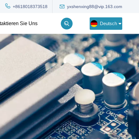
yxshenxing88@vip.163.com
+8618018373518
Deutsch
taktieren Sie Uns
English
Deutsch
Русский
한국어
Türkçe