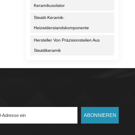
Keramikusolator
Steatit-Keramik-
t der
gen
Heizwiderstandskomponente
Hersteller Von Präzisionsteilen Aus
e
Steatitkeramik
g von
-
-
 von
k
g
ren
htung
ten
ABONNIEREN
ter