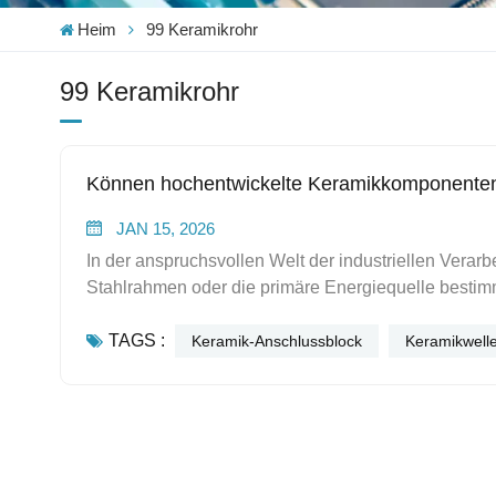
Heim
99 Keramikrohr
99 Keramikrohr
Können hochentwickelte Keramikkomponenten I
JAN 15, 2026
In der anspruchsvollen Welt der industriellen Verar
Stahlrahmen oder die primäre Energiequelle besti
von ihren Schnittstellen ab – den spezifischen Kn
TAGS :
Dichtungen rotieren oder Sensoren in extreme Temp
Keramik-Anschlussblock
Keramikwell
Instandhaltungsleiter stellen diese Schnittstellen d
technische Thermoplaste oder Edelstahllegierungen 
industriellen „dreifachen Bedrohung“ ausgesetzt si
und kontinuierliche dielektrische Beanspruchung. U
zwischen Ausfällen (MTBF) zu verlängern, muss die 