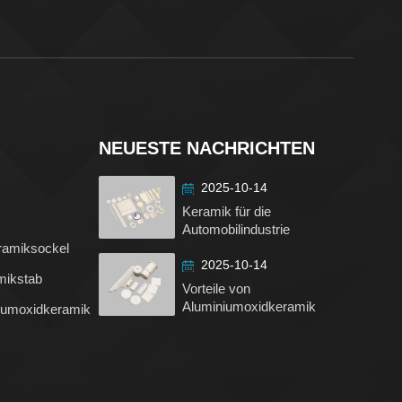
e
die
schen
NEUESTE NACHRICHTEN
7
2025-10-14
seine
Keramik für die
Automobilindustrie
ramiksockel
2025-10-14
mikstab
Vorteile von
t der
Aluminiumoxidkeramik
iumoxidkeramik