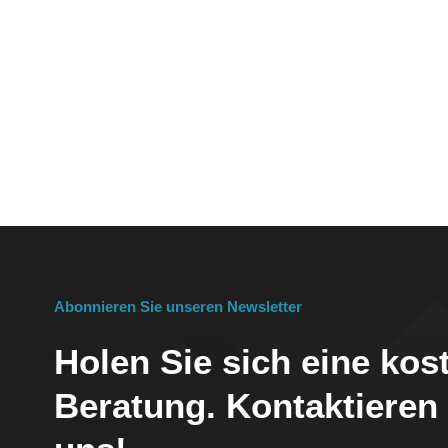
Verschleiß bei der FlüssigkeitsförderungBei der prä
Dosierpumpen, Homogenisatoren oder Hochdruckrei
tribologischen Belastungen ausgesetzt. Selbst hoc
Duktilität auf. Wenn sich mikroskopisch kleine abra
sie die weiche Metalloberfläche. Sobald eine Metallwe
Elastomerdichtung. Dies führt zu sofortigem Leckag
Magnetkupplungspumpen, die aggressive Säuren fö
kann die Flüssigkeit verdampfen lassen und Lager 
Werkstoffen mit extremer Härte und niedrigen Reibu
Härte (HV)Oberflächengütepotenzial (Ra)Reibungsko
0,80Wolframcarbid16000,2 μm0,20 - 0,3099 % Alumin
Metallkomponenten durch präzisionsgeschliffene K
grundlegend. Mit einer Mohshärte von 9 sind tech
Abonnieren Sie unseren Newsletter
durch handelsübliche Industrieschleifmittel. Darüb
dieser Keramikstäbe auf Hochglanz (Ra). < 0,1 μm). 
Holen Sie sich eine kos
erheblich, senkt den Drehmomentbedarf und verlänge
um bis zu 500 %. Fehlermodus 3: Sensorverschmutz
Beratung. Kontaktieren
Vakuumöfen, Halbleiterdiffusion oder Gaschromatog
Bedeutung. Die Schutzhüllen für Thermoelemente st