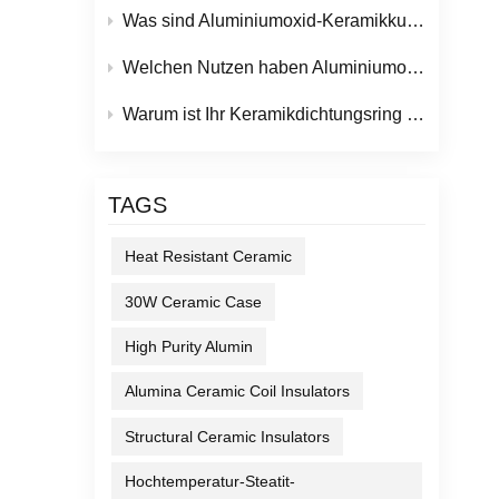
Was sind Aluminiumoxid-Keramikkugeln und ihre wichtigsten industriellen Anwendungen?
nöfen
Welchen Nutzen haben Aluminiumoxid-Keramikteile für moderne industrielle Anwendungen?
Warum ist Ihr Keramikdichtungsring undicht? (Und wie Sie das verhindern können)
 Der
s
TAGS
er
 ist,
Heat Resistant Ceramic
es
30W Ceramic Case
High Purity Alumin
auf
atit
Alumina Ceramic Coil Insulators
eicht
Structural Ceramic Insulators
pots“
Hochtemperatur-Steatit-
r