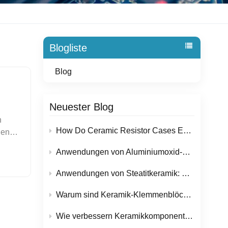
Blogliste
Blog
Neuester Blog
n
How Do Ceramic Resistor Cases Ensure Reliable Performance in High-Temperature Applications?
nen
Anwendungen von Aluminiumoxid-Keramikusolaternen in Elektronik- und Energietechnikgeräten
Anwendungen von Steatitkeramik: Warum wird dieser Werkstoff in elektrischen und heiztechnischen Bauteilen so häufig eingesetzt?
en
Warum sind Keramik-Klemmenblöcke für sichere elektrische Installationen im Trend?
Wie verbessern Keramikkomponenten die Zuverlässigkeit von Halbleiterfertigungsanlagen?