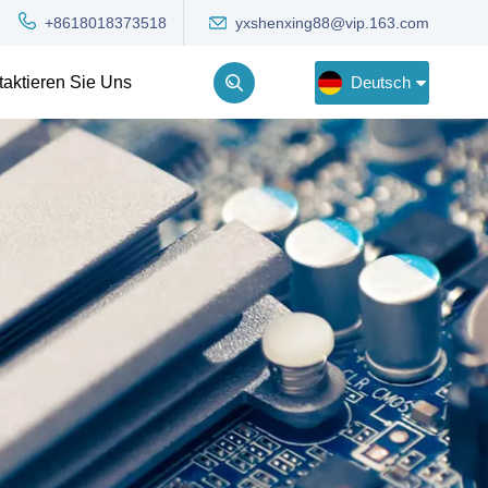
yxshenxing88@vip.163.com
+8618018373518
Deutsch
taktieren Sie Uns
English
Deutsch
Русский
한국어
Türkçe