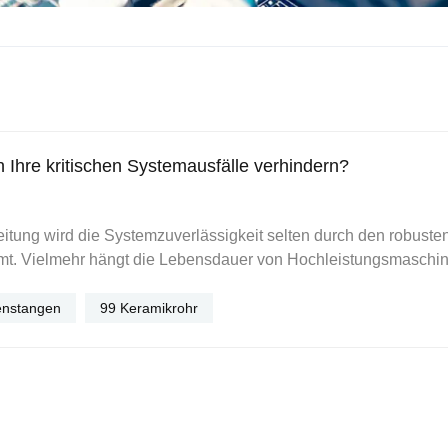
hre kritischen Systemausfälle verhindern?
beitung wird die Systemzuverlässigkeit selten durch den robuste
mmt. Vielmehr hängt die Lebensdauer von Hochleistungsmaschi
otenpunkten, an denen Strom angeschlossen wird, Wellen gegen
eraturzonen eindringen. Für Konstruktionsingenieure und
enstangen
99 Keramikrohr
ie häufigsten Fehlerquellen dar. Herkömmliche Werkstoffe wie
stoßen oft an ihre physikalischen Grenzen, wenn sie der
nd: Temperaturen über 500 °C, Einwirkung korrosiver Chemikali
m diese Risiken zu minimieren und die mittlere Betriebsdauer
technische Spezifikation von konventionellen Werkstoffen auf